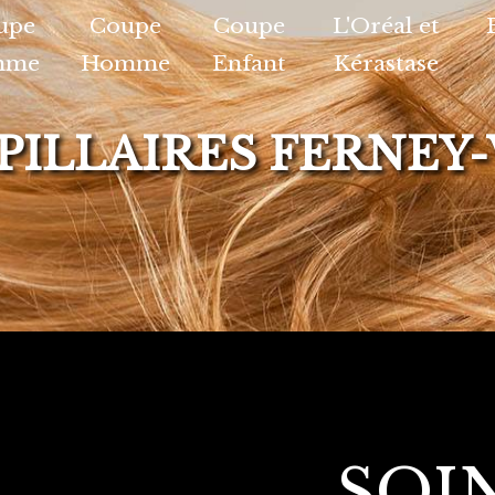
upe
Coupe
Coupe
L'Oréal et
mme
Homme
Enfant
Kérastase
PILLAIRES FERNEY
SOI