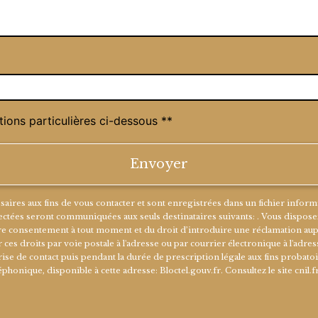
deau des cookies
tions particulières ci-dessous **
Envoyer
s aux fins de vous contacter et sont enregistrées dans un fichier informatis
tées seront communiquées aux seuls destinataires suivants: . Vous disposez d
votre consentement à tout moment et du droit d’introduire une réclamation aup
 droits par voie postale à l'adresse ou par courrier électronique à l'adresse
 de contact puis pendant la durée de prescription légale aux fins probatoir
léphonique, disponible à cette adresse:
Bloctel.gouv.fr
. Consultez le site cnil