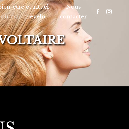
Bien-être et rituel
Nous
du cuir chevelu
contacter
-VOLTAIRE
NS