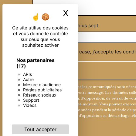
X
Masquer le ban
Combien font trois plus sept
Ce site utilise des cookies
et vous donne le contrôle
sur ceux que vous
souhaitez activer
En cochant cette case, j'accepte les condi
Nos partenaires
(17)
APIs
Autre
Mesure d'audience
** Les données personnelles communiquées sont nécessaire
Régies publicitaires
seul but de répondre à votre message. Les données collec
Réseaux sociaux
portabilité, de limitation, d’opposition, de retrait de 
Support
sort de vos données post-mortem. Vous pouvez exercer ces
Vidéos
Nous conservons vos données pendant la période de prise
vous inscrire sur la liste d'opposition au démarchage té
Tout accepter