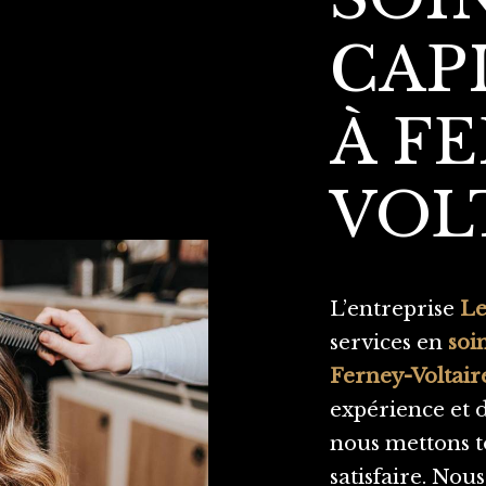
CAP
À F
VOL
L’entreprise
Le
services en
soi
Ferney-Voltair
expérience et d
nous mettons t
satisfaire. No