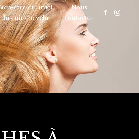
Bien-être et rituel
Nous
du cuir chevelu
contacter
HES À