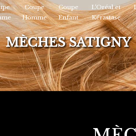
upe
Coupe
Coupe
L'Oréal et
mme
Homme
Enfant
Kérastase
MÈCHES SATIGNY
MÈC