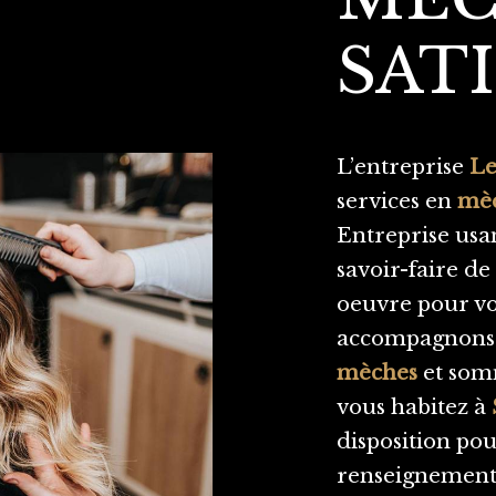
SAT
L’entreprise
Le
services en
mè
Entreprise usa
savoir-faire de
oeuvre pour vou
accompagnons a
mèches
et somm
vous habitez à
disposition pou
renseignements